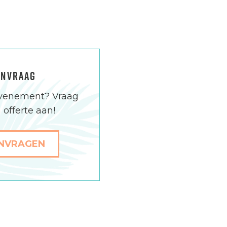
ANVRAAG
f evenement? Vraag
 offerte aan!
ANVRAGEN